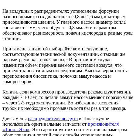
На воздушных распределителях установлены форсунки
разного диаметра (в диапазоне от 0,8 до 1,6 мм), к которым
присоединяются шланги. У главного насоса диаметр сопла
составляет 1 мм, у его обдува – 0,8 мм. Эти параметры
обеспечивают равномерность подачи кислорода в разные узлы
станции.
При замене запчастей выбирайте комплектующие,
соответствующие технической документации, с такими же
параметрами, как изначальные. В противном случае
изменится объем перекачиваемого системой воздуха, что
приведет к негативным последствиям. Высока вероятность
переполнения биосептика, поломки мамут-насоса и
компрессоров.
Кстати, если компрессор производители рекомендуют менять
каждый 7-10 лет, то детали мамут-насоса меняют гораздо чаще
– через 2-3 года эксплуатации. Во избежание засорения
трубок их необходимо промывать хотя бы раз в три месяца.
Для замены
распределителя воздуха
в Топас лучше
использовать оригинальные запчасти от
производителя
«Топол-Эко»
. Это гарантирует их соответствие параметрам
оборудования и долгий срок службы установленных